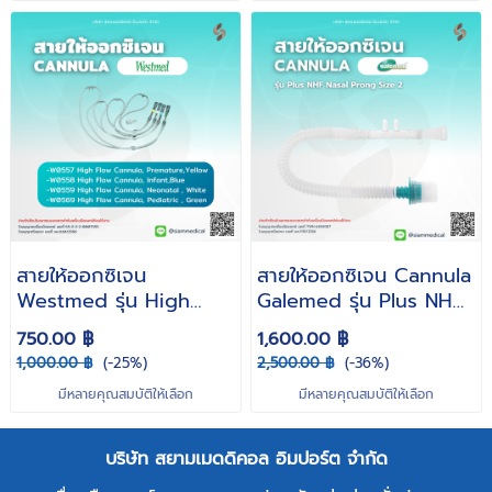
สายให้ออกซิเจน
สายให้ออกซิเจน Cannula
Westmed รุ่น High
Galemed รุ่น Plus NHF
Flow Cannula (สำหรับ /
Nasal Prong ( Size 2 /
750.00 ฿
1,600.00 ฿
ทารก / เด็กโต / ผู้ใหญ่ /
3 / 4 )
1,000.00 ฿
(-25%)
2,500.00 ฿
(-36%)
คลอดก่อนกำหนด )
มีหลายคุณสมบัติให้เลือก
มีหลายคุณสมบัติให้เลือก
บริษัท สยามเมดดิคอล อิมปอร์ต จำกัด