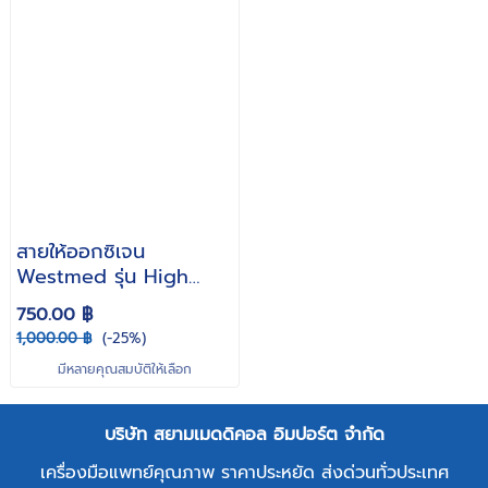
สายให้ออกซิเจน
Westmed รุ่น High
Flow Cannula (สำหรับ /
750.00 ฿
ทารก / เด็กโต / ผู้ใหญ่ /
1,000.00 ฿
(-25%)
คลอดก่อนกำหนด )
มีหลายคุณสมบัติให้เลือก
บริษัท สยามเมดดิคอล อิมปอร์ต จำกัด
เครื่องมือแพทย์คุณภาพ ราคาประหยัด ส่งด่วนทั่วประเทศ