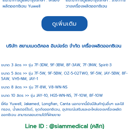
แนะนำการดูแลบำรุงรักษา : เครื่อง
แนะนำการดูแลบำรุงรักษา : ระยะการ
ผลิตออกซิเจน Yuwell
วางเครื่องผลิตออกซิเจน
ดูเพิ่มเติม
บริษัท สยามเมดดิคอล อิมปอร์ต จำกัด เครื่องผลิตออกซิเจน
ขนาด 3 ลิตร >> รุ่น 7F-3DW, 9F-3BW, 8F-3AW, 7F-3NW, Spirit-3
ขนาด 5 ลิตร >> รุ่น 7F-5W, 9F-5BW, OZ-5-02TW0, 9F-5W, JAY-5BW, 8F-
5AW, VH5-NM, JAY-1
ขนาด 8 ลิตร >> รุ่น 7F-8W, V8-WN-NS
ขนาด 10 ลิตร >> รุ่น JAY-10, HG5-WN-NS, 7F-10W, 8F-10W
ยี่ห้อ Yuwell, Jakamed, Longfian, Canta นอกจากนี้ยังมีสินค้ารุ่นอื่นๆ และไส้
กรอง, น้ำสเตอร์ไรด์, ชุดถังออกซิเจน, อุปกรณ์เสริมและอะไหล่ของเครื่องผลิต
ออกซิเจน สามารถสอบถามได้ที่ฝ่ายขาย
Line ID : @siammedical (คลิก)