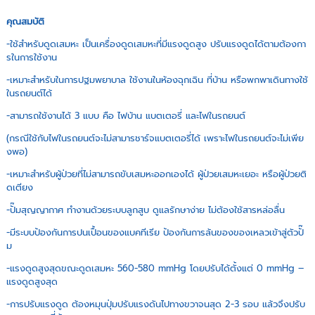
คุณสมบัติ
-ใช้สำหรับดูดเสมหะ เป็นเครื่องดูดเสมหะที่มีแรงดูดสูง ปรับแรงดูดได้ตามต้องกา
รในการใช้งาน
-เหมาะสำหรับในการปฐมพยาบาล ใช้งานในห้องฉุกเฉิน ที่บ้าน หรือพกพาเดินทางใช้
ในรถยนต์ได้
-สามารถใช้งานได้ 3 แบบ คือ ไฟบ้าน แบตเตอรี่ และไฟในรถยนต์
(กรณีใช้กับไฟในรถยนต์จะไม่สามารชาร์จแบตเตอรี่ได้ เพราะไฟในรถยนต์จะไม่เพีย
งพอ)
-เหมาะสำหรับผู้ป่วยที่ไม่สามารถขับเสมหะออกเองได้ ผู้ป่วยเสมหะเยอะ หรือผู้ป่วยติ
ดเตียง
-ปั๊มสุญญากาศ ทำงานด้วยระบบลูกสูบ ดูแลรักษาง่าย ไม่ต้องใช้สารหล่อลื่น
-มีระบบป้องกันการปนเปื้อนของแบคทีเรีย ป้องกันการล้นของของเหลวเข้าสู่ตัวปั๊
ม
-แรงดูดสูงสุดขณะดูดเสมหะ 560-580 mmHg โดยปรับได้ตั้งแต่ 0 mmHg –
แรงดูดสูงสุด
-การปรับแรงดูด ต้องหมุนปุ่มปรับแรงดันไปทางขวาจนสุด 2-3 รอบ แล้วจึงปรับ