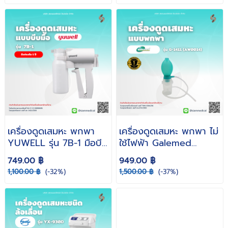
เครื่องดูดเสมหะ พกพา
เครื่องดูดเสมหะ พกพา ไม่
YUWELL รุ่น 7B-1 มือบีบ
ใช้ไฟฟ้า Galemed
( เครื่องดูดเสมหะผู้ป่วยติด
smile-Vac Handheld
749.00 ฿
949.00 ฿
เตียง เครื่องดูดเสมหะ
Suction G-1411 รหัส
1,100.00 ฿
(-32%)
1,500.00 ฿
(-37%)
ขนาดเล็ก น้ำหนักเบา ไม่ใช้
AW0014 ( ดูดเสลด ดูด
ไฟฟ้า )
เลือด ดูดหนอง )