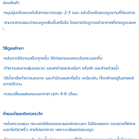
ล่องสินค้า
-หมุนปุ่มปรับแรงดันไปทางขวาจนสุด 2-3 รอบ แล้วจึงปรับแรงดูดตามที่ต้องการ
-สามารถทดสอบว่าแรงดูดเพิ่มขึ้นหรือไม่ โดยการปิดรูทางเข้าอากาศที่สายดูดเสมห
ะ
วิธีดูแลรักษา
-หลังจากใช้งานเสร็จทุกครั้ง ให้ถ่ายเทของเหลวในกระบอกทิ้ง
-ทำความสะอาดฝุ่นบนขวด และฝาด้วยแปรงนิ่มๆ หรือผ้า และล้างด้วยน้ำ
-ใช้น้ำเกลือทำความสะอาด และกำจัดเสมหะที่แข็ง เหนียวข้น ที่ตกค้างอยู่ในสายหลั
งการใช้งาน
-ควรเปลี่ยนแผ่นกรองอากาศ ทุกๆ 4-6 เดือน
คำแนะนำและข้อควรระวัง
-หมั่นตรวจสอบ กระบอกใส่ของเหลวและฝากระบอก ไม่มีรอยแตก ขอบยางที่ฝากร
ะบอกไม่บิดพริ้ว สายไม่แตกขาด เพราะจะมีผลต่อแรงดูด