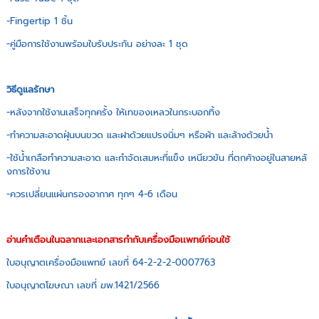
-Fingertip 1 ชิ้น
-คู่มือการใช้งานพร้อมใบรับประกัน อย่างละ 1 ชุด
วิธีดูแลรักษา
-หลังจากใช้งานเสร็จทุกครั้ง ให้เทของเหลวในกระบอกทิ้ง
-ทำความสะอาดฝุ่นบนขวด และฝาด้วยแปรงนิ่มๆ หรือผ้า และล้างด้วยน้ำ
-ใช้น้ำเกลือทำความสะอาด และกำจัดเสมหะที่แข็ง เหนียวข้น ที่ตกค้างอยู่ในสายหลั
งการใช้งาน
-ควรเปลี่ยนแผ่นกรองอากาศ ทุกๆ 4-6 เดือน
อ่านคำเตือนในฉลากเเละเอกสารกำกับเครื่องมือเเพทย์ก่อนใช้
ใบอนุญาตเครื่องมือแพทย์ เลขที่ 64-2-2-2-0007763
ใบอนุญาตโฆษณา เลขที่ ฆพ.1421/2566