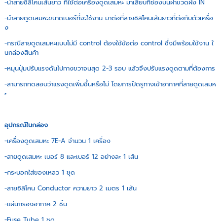
-นำสายซิลิโคนเส้นยาว ที่ใช้ต่อเครื่องดูดเสมหะ มาเสียบที่ช่องบนฝาขวดฝั่ง IN
-นำสายดูดเสมหะขนาดเบอร์ที่จะใช้งาน มาต่อที่สายซิลิโคนเส้นยาวที่ต่อกับตัวเครื่อ
ง
-กรณีสายดูดเสมหะแบบไม่มี control ต้องใช้ข้อต่อ control ซึ่งมีพร้อมใช้งาน ใ
นกล่องสินค้า
-หมุนปุ่มปรับแรงดันไปทางขวาจนสุด 2-3 รอบ แล้วจึงปรับแรงดูดตามที่ต้องการ
-สามารถทดสอบว่าแรงดูดเพิ่มชึ้นหรือไม่ โดยการปิดรูทางเข้าอากาศที่สายดูดเสมห
ะ
อุปกรณ์ในกล่อง
-เครื่องดูดเสมหะ 7E-A จำนวน 1 เครื่อง
-สายดูดเสมหะ เบอร์ 8 และเบอร์ 12 อย่างละ 1 เส้น
-กระบอกใส่ของเหลว 1 ชุด
-สายซิลิโคน Conductor ความยาว 2 เมตร 1 เส้น
-แผ่นกรองอากาศ 2 ชิ้น
-Fuse Tube 1 ชุด