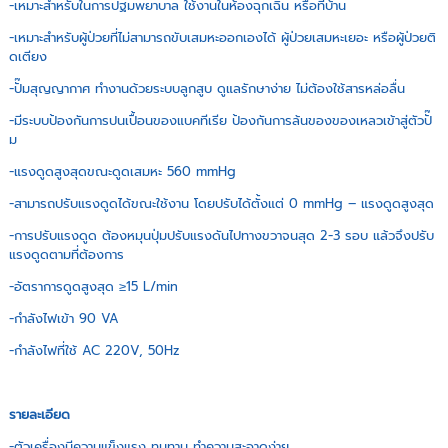
-เหมาะสำหรับในการปฐมพยาบาล ใช้งานในห้องฉุกเฉิน หรือที่บ้าน
-เหมาะสำหรับผู้ป่วยที่ไม่สามารถขับเสมหะออกเองได้ ผู้ป่วยเสมหะเยอะ หรือผู้ป่วยติ
ดเตียง
-ปั๊มสุญญากาศ ทำงานด้วยระบบลูกสูบ ดูแลรักษาง่าย ไม่ต้องใช้สารหล่อลื่น
-มีระบบป้องกันการปนเปื้อนของแบคทีเรีย ป้องกันการล้นของของเหลวเข้าสู่ตัวปั๊
ม
-แรงดูดสูงสุดขณะดูดเสมหะ 560 mmHg
-สามารถปรับแรงดูดได้ขณะใช้งาน โดยปรับได้ตั้งแต่ 0 mmHg – แรงดูดสูงสุด
-การปรับแรงดูด ต้องหมุนปุ่มปรับแรงดันไปทางขวาจนสุด 2-3 รอบ แล้วจึงปรับ
แรงดูดตามที่ต้องการ
-อัตราการดูดสูงสุด ≥15 L/min
-กำลังไฟเข้า 90 VA
-กำลังไฟที่ใช้ AC 220V, 50Hz
รายละเอียด
-ตัวเครื่องมีความแข็งแรง ทนทาน ทำความสะอาดง่าย