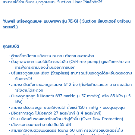
สามารถใช้ร่วมกับกระปุกดูดเสมหะ Suction Liner ใช้แล้วทิ้งได้
Yuwell เครื่องดูดเสมหะ แบบพกพา รุ่น 7E-G1 ( Suction มีแบตเตอรี ชาร์จบน
รถยนต์ )
คุณสมบัติ
ตัวเครื่องมีความแข็งแรง ทนทาน ทำความสะอาดง่าย
ปั๊มสุญญากาศ แบบไม่ใช้สารหล่อลื่น (Oil-firee pump) ดูแลรักษาง่าย ลด
การฟุ้งกระจายของน้ำมันออกภายนอก
ปรับแรงดูดแบบละเอียด (Stepless) สามารถปรับแรงดูดได้ละเอียดตรงตาม
ต้องการได้
สามารถติดตั้งกระบอกดูดเสมหะ ได้ 2 ฝั่ง (ทั้งฝั่งชัายและขวา สามารถสลับก
ารใช้งานได้สะดวก
มีแรงดูดสูงสุด ไม่น้อยกว่า 637 mmHg (± 37 mmHg) หรือ 85 kPa (± 5
kPa)
สามารถปรับแรงดูด ขณะใช้งานได้ ตั้งแต่ 150 mmHg - แรงดูดสูงสุด
มีอัตราการดูด ไม่น้อยกว่า 27 ลิตร/นาที (± 4 ลิตร/นาที)
มีระบบป้องกันของเหลวไหลย้อนเข้าสู่ตัวปั๊ม (Over-1low Protection)
เสียงรบกวนขณะทำงานไม่เกิน 55 dB
สามารถใช้งานด้วยแบตเตอรี่ ได้นาน 60 นาที กรณีชาร์จแบตเตอรี่เต็ม