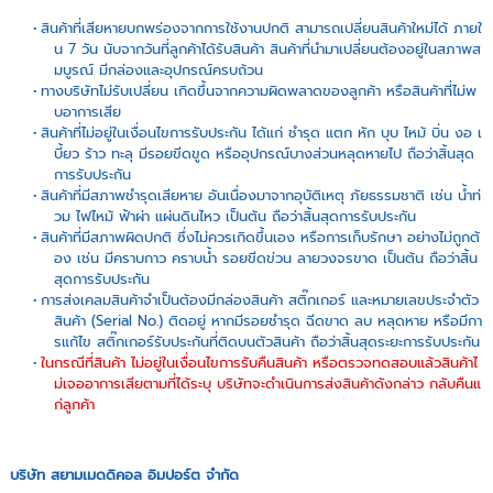
สินค้าที่เสียหายบกพร่องจากการใช้งานปกติ สามารถเปลี่ยนสินค้าใหม่ได้ ภายใ
น 7 วัน นับจากวันที่ลูกค้าได้รับสินค้า สินค้าที่นำมาเปลี่ยนต้องอยู่ในสภาพส
มบูรณ์ มีกล่องและอุปกรณ์ครบถ้วน
ทางบริษัทไม่รับเปลี่ยน เกิดขึ้นจากความผิดพลาดของลูกค้า หรือสินค้าที่ไม่พ
บอาการเสีย
สินค้าที่ไม่อยู่ในเงื่อนไขการรับประกัน ได้แก่ ชำรุด แตก หัก บุบ ไหม้ บิ่น งอ เ
บี้ยว ร้าว ทะลุ มีรอยขีดขูด หรืออุปกรณ์บางส่วนหลุดหายไป ถือว่าสิ้นสุด
การรับประกัน
สินค้าที่มีสภาพชำรุดเสียหาย อันเนื่องมาจากอุบัติเหตุ ภัยธรรมชาติ เช่น น้ำท่
วม ไฟไหม้ ฟ้าผ่า แผ่นดินไหว เป็นต้น ถือว่าสิ้นสุดการรับประกัน
สินค้าที่มีสภาพผิดปกติ ซึ่งไม่ควรเกิดขึ้นเอง หรือการเก็บรักษา อย่างไม่ถูกต้
อง เช่น มีคราบกาว คราบน้ำ รอยขีดข่วน ลายวงจรขาด เป็นต้น ถือว่าสิ้น
สุดการรับประกัน
การส่งเคลมสินค้าจำเป็นต้องมีกล่องสินค้า สติ๊กเกอร์ และหมายเลขประจำตัว
สินค้า (Serial No.) ติดอยู่ หากมีรอยชำรุด ฉีดขาด ลบ หลุดหาย หรือมีกา
รแก้ไข สติ๊กเกอร์รับประกันที่ติดบนตัวสินค้า ถือว่าสิ้นสุดระยะการรับประกัน
ในกรณีที่สินค้า ไม่อยู่ในเงื่อนไขการรับคืนสินค้า หรือตรวจทดสอบแล้วสินค้าไ
ม่เจออาการเสียตามที่ได้ระบุ บริษัทจะดำเนินการส่งสินค้าดังกล่าว กลับคืนแ
ก่ลูกค้า
บริษัท สยามเมดดิคอล อิมปอร์ต จำกัด