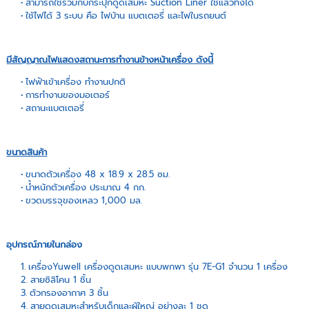
สามารถใช้ร่วมกับกระปุกดูดเสมหะ Suction Liner ใช้แล้วทิ้งได้
ใช้ไฟได้ 3 ระบบ คือ ไฟบ้าน แบตเตอรี่ และไฟในรถยนต์
มีสัญญาณไฟแสดงสถานะการทำงานข้างหน้าเครื่อง ดังนี้
ไฟฟ้าเข้าเครื่อง ทำงานปกติ
การทำงานของมอเตอร์
สถานะแบตเตอรี่
ขนาดสินค้า
ขนาดตัวเครื่อง 48 x 18.9 x 28.5 ซม.
น้ำหนักตัวเครื่อง ประมาณ 4 กก.
ขวดบรรจุของเหลว 1,000 มล.
อุปกรณ์ภายในกล่อง
เครื่องYuwell เครื่องดูดเสมหะ แบบพกพา รุ่น 7E-G1 จำนวน 1 เครื่อง
สายซิลิโคน 1 ชิ้น
ตัวกรองอากาศ 3 ชิ้น
สายดูดเสมหะสำหรับเด็กและผู้ใหญ่ อย่างละ 1 ชุด