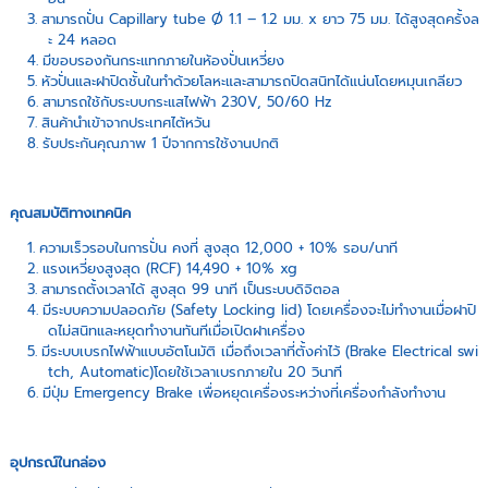
สามารถปั่น Capillary tube Ø 1.1 – 1.2 มม. x ยาว 75 มม. ได้สูงสุดครั้งล
ะ 24 หลอด
มีขอบรองกันกระแทกภายในห้องปั่นเหวี่ยง
หัวปั่นและฝาปิดชั้นในทำด้วยโลหะและสามารถปิดสนิทได้แน่นโดยหมุนเกลียว
สามารถใช้กับระบบกระแสไฟฟ้า 230V, 50/60 Hz
สินค้านำเข้าจากประเทศไต้หวัน
รับประกันคุณภาพ 1 ปีจากการใช้งานปกติ
คุณสมบัติทางเทคนิค
ความเร็วรอบในการปั่น คงที่ สูงสุด 12,000 + 10% รอบ/นาที
แรงเหวี่ยงสูงสุด (RCF) 14,490 + 10% xg
สามารถตั้งเวลาได้ สูงสุด 99 นาที เป็นระบบดิจิตอล
มีระบบความปลอดภัย (Safety Locking lid) โดยเครื่องจะไม่ทำงานเมื่อฝาปิ
ดไม่สนิทและหยุดทำงานทันทีเมื่อเปิดฝาเครื่อง
มีระบบเบรกไฟฟ้าแบบอัตโนมัติ เมื่อถึงเวลาที่ตั้งค่าไว้ (Brake Electrical swi
tch, Automatic)โดยใช้เวลาเบรกภายใน 20 วินาที
มีปุ่ม Emergency Brake เพื่อหยุดเครื่องระหว่างที่เครื่องกำลังทำงาน
อุปกรณ์ในกล่อง