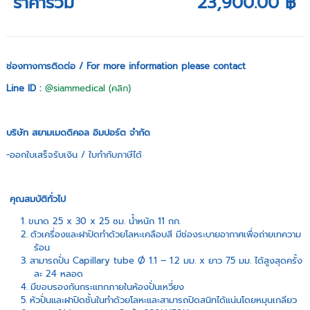
ราคารวม
23,900.00 ฿
ช่องทางการติดต่อ / For more information please contact
Line ID :
@siammedical (คลิก)
บริษัท สยามเมดดิคอล อิมปอร์ต จำกัด
-ออกใบเสร็จรับเงิน / ใบกำกับภาษีได้
คุณสมบัติทั่วไป
ขนาด 25 x 30 x 25 ซม. น้ำหนัก 11 กก.
ตัวเครื่องและฝาปิดทำด้วยโลหะเคลือบสี มีช่องระบายอากาศเพื่อถ่ายเทความ
ร้อน
สามารถปั่น Capillary tube Ø 1.1 – 1.2 มม. x ยาว 75 มม. ได้สูงสุดครั้ง
ละ 24 หลอด
มีขอบรองกันกระแทกภายในห้องปั่นเหวี่ยง
หัวปั่นและฝาปิดชั้นในทำด้วยโลหะและสามารถปิดสนิทได้แน่นโดยหมุนเกลียว