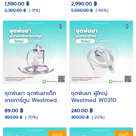
ยา สำหรับเด็ก ผู้ป่วยโรค
C301 ( เครื่องดูดน้ำมูก
1,590.00 ฿
2,990.00 ฿
หอบหืด ระบบการหายใจ )
พ่นยา เครื่องพ่นยา พ่นยา
2,300.00 ฿
(-31%)
5,000.00 ฿
(-40%)
เด็ก ) สยามเมดดิคอล
ชุดพ่นยา ชุดพ่นยาเด็ก
ชุดพ่นยา ผู้ใหญ่
ลายการ์ตูน Westmed
Westmed W0310
W0312 หน้ากากพ่นยา
หน้ากากพ่นยา
89.00 ฿
240.00 ฿
300.00 ฿
(-70%)
300.00 ฿
(-20%)
แนะนำ
แนะนำ