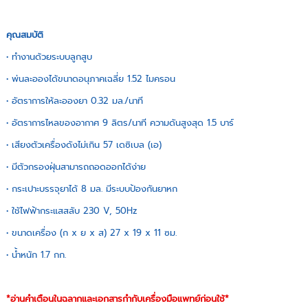
คุณสมบัติ
• ทำงานด้วยระบบลูกสูบ
• พ่นละอองได้ขนาดอนุภาคเฉลี่ย 1.52 ไมครอน
• อัตราการให้ละอองยา 0.32 มล./นาที
• อัตราการไหลของอากาศ 9 ลิตร/นาที ความดันสูงสุด 1.5 บาร์
• เสียงตัวเครื่องดังไม่เกิน 57 เดซิเบล (เอ)
• มีตัวกรองฝุ่นสามารถถอดออกได้ง่าย
• กระเปาะบรรจุยาได้ 8 มล. มีระบบป้องกันยาหก
• ใช้ไฟฟ้ากระแสสลับ 230 V, 50Hz
• ขนาดเครื่อง (ก x ย x ส) 27 x 19 x 11 ซม.
• น้ำหนัก 1.7 กก.
*อ่านคำเตือนในฉลากและเอกสารกำกับเครื่องมือแพทย์ก่อนใช้*