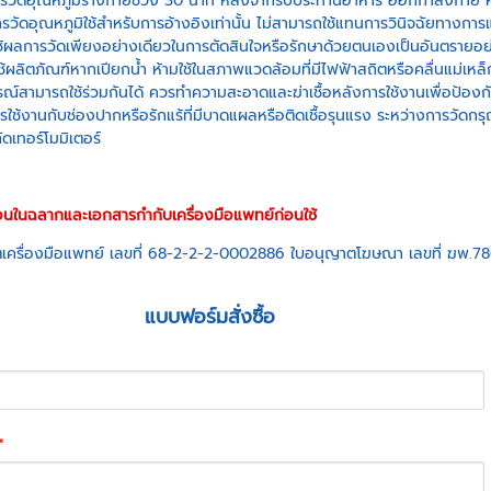
วรวัดอุณหภูมิร่างกายช่วง 30 นาที หลังจากรับประทานอาหาร ออกกำลังกาย ห
รวัดอุณหภูมิใช้สำหรับการอ้างอิงเท่านั้น ไม่สามารถใช้แทนการวินิจฉัยทางการ
ช้ผลการวัดเพียงอย่างเดียวในการตัดสินใจหรือรักษาด้วยตนเองเป็นอันตรายอ
ช้ผลิตภัณฑ์หากเปียกน้ำ ห้ามใช้ในสภาพแวดล้อมที่มีไฟฟ้าสถิตหรือคลื่นแม่เหล็
ณ์สามารถใช้ร่วมกันได้ ควรทำความสะอาดและฆ่าเชื้อหลังการใช้งานเพื่อป้องกันก
รใช้งานกับช่องปากหรือรักแร้ที่มีบาดแผลหรือติดเชื้อรุนแรง ระหว่างการวัดกรุณ
ัดเทอร์โมมิเตอร์
ือนในฉลากและเอกสารกำกับเครื่องมือแพทย์ก่อนใช้
เครื่องมือแพทย์ เลขที่ 68-2-2-2-0002886 ใบอนุญาตโฆษณา เลขที่ ฆพ.7
แบบฟอร์มสั่งซื้อ
*