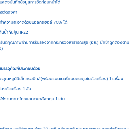
แสดงบันทึกข้อมูลการวัดก่อนหน้าได้
ารวัดองศา
ถทำความสะอาดด้วยแอลกอฮอล์ 70% ได้
ันน้ำกันฝุ่น IP22
การันตีคุณภาพผ่านการรับรองจากกระทรวงสาธารณสุข (อย.) นำเข้าถูกต้องตามก
ง)
นบรรจุภัณฑ์ประกอบด้วย
วัดอุณหภูมิอิเล็กทรอนิกส์(พร้อมแบตเตอรี่แบบกระดุมในตัวเครื่อง) 1 เครื่อง
องตัวเครื่อง 1 อัน
ารใช้งานภาษาไทยและภาษาอังกฤษ 1 เล่ม