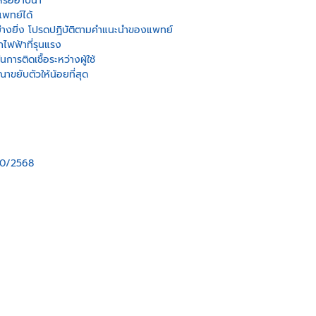
รืออาบน้ำ
แพทย์ได้
ย่างยิ่ง โปรดปฏิบัติตามคำแนะนำของแพทย์
กไฟฟ้าที่รุนแรง
ารติดเชื้อระหว่างผู้ใช้
าขยับตัวให้น้อยที่สุด
80/2568