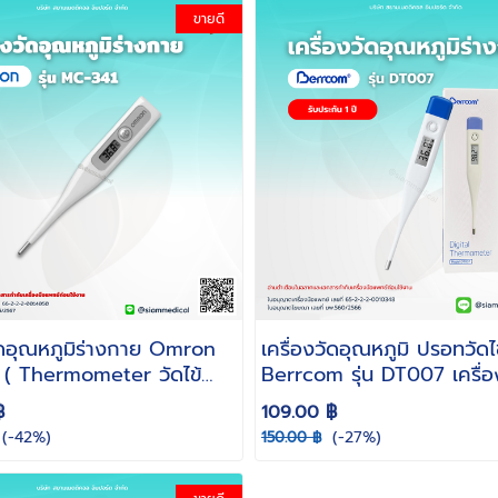
ขายดี
วัดอุณหภูมิร่างกาย Omron
เครื่องวัดอุณหภูมิ ปรอทวัดไ
( Thermometer วัดไข้
Berrcom รุ่น DT007 เครื่อง
ทวารหนัก ใต้รักแร้ )
฿
109.00 ฿
(-42%)
(-27%)
150.00 ฿