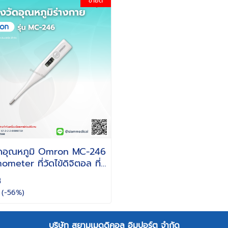
ขายดี
วัดอุณหภูมิ Omron MC-246
meter ที่วัดไข้ดิจิตอล ที่
ูมิ วัดไข้ ทาง ปาก รักแร้
฿
ก )
(-56%)
บริษัท สยามเมดดิคอล อิมปอร์ต จำกัด