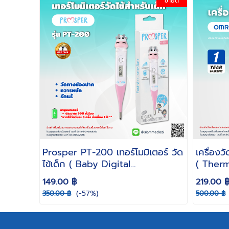
ขายดี
Prosper PT-200 เทอร์โมมิเตอร์ วัด
เครื่อง
ไข้เด็ก ( Baby Digital
( Thermo
Thermometer วัดไข้ ทางปาก ทวาร
วัดอุณหภ
149.00 ฿
219.00 
หนัก รักแร้ มีแบตเตอรี่ )
ทวารหนั
(-57%)
350.00 ฿
500.00 ฿