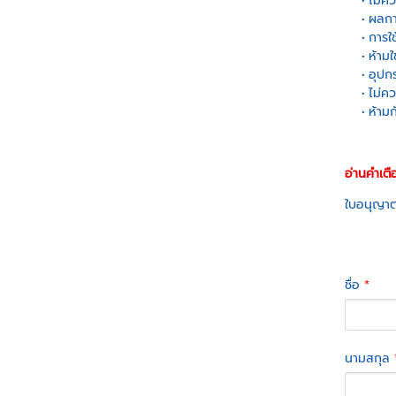
ไม่ค
ผลกา
การใ
ห้ามใ
อุปกร
ไม่คว
ห้ามก
อ่านคำเต
ใบอนุญาต
ชื่อ
*
นามสกุล