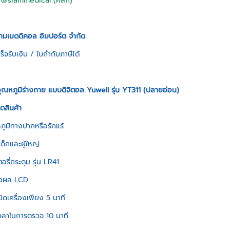
:
@siammedical (คลิก)
ยามเมดดิคอล อิมปอร์ต จำกัด
็จรับเงิน / ใบกำกับภาษีได้
ุณหภูมิร่างกาย แบบดิจิตอล Yuwell รุ่น YT311 (ปลายอ่อน)
ดสินค้า
ภูมิทางปากหรือรักแร้
งเด็กและผู้ใหญ่
อรี่กระดุม รุ่น LR41
งผล LCD
ปิดเครื่องเพียง 5 นาที
เวลาในการตรวจ 10 นาที