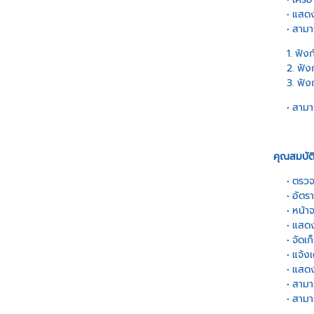
แสดง
สามาร
ฟังก
ฟังก
ฟังก
สามา
คุณสมบัต
ตรวจ
อัตร
หน้า
แสดง
จัดเ
แจ้ง
แสดง
สามา
สามา