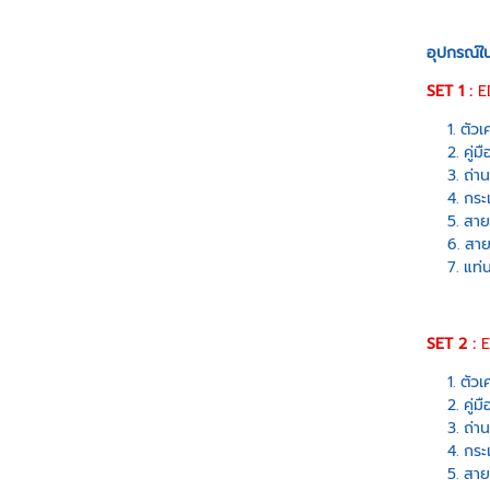
อุปกรณ์ใ
SET 1 :
E
ตัวเ
คู่ม
ถ่า
กระ
สาย
สาย
แท่
SET 2 :
E
ตัวเ
คู่ม
ถ่า
กระ
สาย