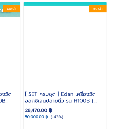
แนะนำ
แนะนำ
่องวัด
[ SET ครบชุด ] Edan เครื่องวัด
00B
ออกซิเจนปลายนิ้ว รุ่น H100B (
่มสาย
Pulse Oximeter ) พร้อม สาย
28,470.00 ฿
imeter
SpO2 ผู้ใหญ่ + เด็กโต + ทารก +
(-43%)
50,000.00 ฿
แท่นชาร์จ พร้อมแบตเตอรี่