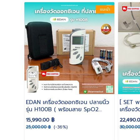
แนะนำ
EDAN เครื่องวัดออกซิเจน ปลายนิ้ว
[ SET พ
รุ่น H100B ( พร้อมสาย SpO2
เครื่องว
ผู้ใหญ่ Pulse Oximeter พกพา )
H100B พ
15,990.00 ฿
22,490.
แท่นชาร์
(-36%)
25,000.00 ฿
30,000.00
Oximete