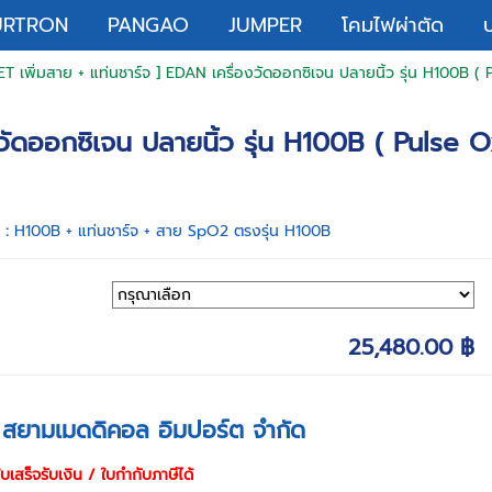
URTRON
PANGAO
JUMPER
โคมไฟผ่าตัด
T เพิ่มสาย + แท่นชาร์จ ] EDAN เครื่องวัดออกซิเจน ปลายนิ้ว รุ่น H100B (
งวัดออกซิเจน ปลายนิ้ว รุ่น H100B ( Pulse 
า :
H100B + แท่นชาร์จ + สาย SpO2 ตรงรุ่น H100B
25,480.00 ฿
ท สยามเมดดิคอล อิมปอร์ต จำกัด
เสร็จรับเงิน / ใบกำกับภาษีได้