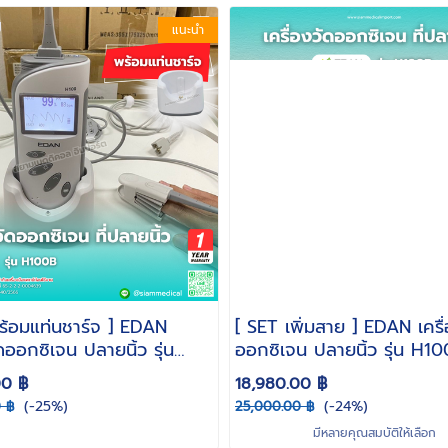
แนะนำ
ร้อมแท่นชาร์จ ] EDAN
[ SET เพิ่มสาย ] EDAN เครื
ัดออกซิเจน ปลายนิ้ว รุ่น
ออกซิเจน ปลายนิ้ว รุ่น H1
ร้อมสาย SpO2 ผู้ใหญ่ +
พร้อมสาย SpO2 ผู้ใหญ่ เพิ
00 ฿
18,980.00 ฿
จ ( พร้อมแบตเตอรี่ ) Pulse
ทารก / เด็กโต ( Pulse Ox
(-25%)
(-24%)
 ฿
25,000.00 ฿
r พกพา [ ส่งฟรี ]
พกพา )
มีหลายคุณสมบัติให้เลือก