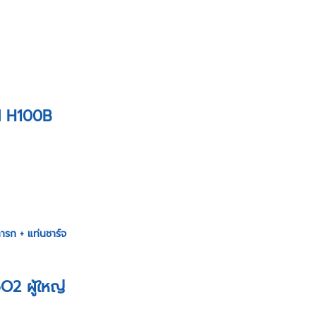
AN H100B
รก + แท่นชาร์จ
O2 ผู้ใหญ่