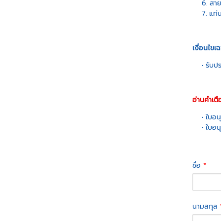
สาย
แท่
เงื่อนไขเ
รับปร
อ่านคำเต
ใบอน
ใบอน
ชื่อ
*
นามสกุล