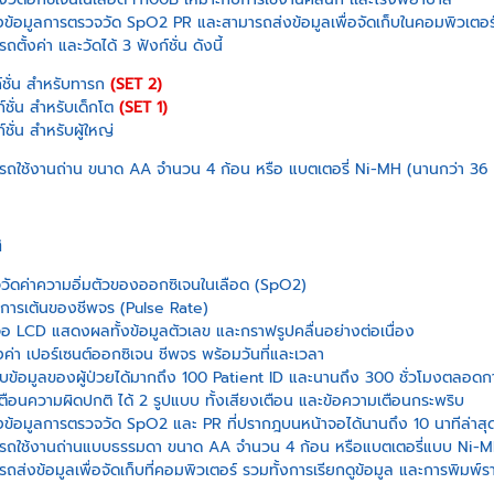
ข้อมูลการตรวจวัด SpO2 PR และสามารถส่งข้อมูลเพื่อจัดเก็บในคอมพิวเตอร์
ถตั้งค่า และวัดได้ 3 ฟังก์ชั่น ดังนี้
์ชั่น สำหรับทารก
(SET 2)
์ชั่น สำหรับเด็กโต
(SET 1)
์ชั่น สำหรับผู้ใหญ่
รถใช้งานถ่าน ขนาด AA จำนวน 4 ก้อน หรือ แบตเตอรี่ Ni-MH (นานกว่า 36 ช
ิ
วัดค่าความอิ่มตัวของออกซิเจนในเลือด (SpO2)
าการเต้นของชีพจร (Pulse Rate)
จอ LCD แสดงผลทั้งข้อมูลตัวเลข และกราฟรูปคลื่นอย่างต่อเนื่อง
ค่า เปอร์เซนต์ออกซิเจน ชีพจร พร้อมวันที่และเวลา
ก็บข้อมูลของผู้ป่วยได้มากถึง 100 Patient ID และนานถึง 300 ชั่วโมงตลอดกา
เตือนความผิดปกติ ได้ 2 รูปแบบ ทั้งเสียงเตือน และข้อความเตือนกระพริบ
ข้อมูลการตรวจวัด SpO2 และ PR ที่ปรากฎบนหน้าจอได้นานถึง 10 นาทีล่าสุ
รถใช้งานถ่านแบบธรรมดา ขนาด AA จำนวน 4 ก้อน หรือแบตเตอรี่แบบ Ni-MH
รถส่งข้อมูลเพื่อจัดเก็บที่คอมพิวเตอร์ รวมทั้งการเรียกดูข้อมูล และการพิมพ