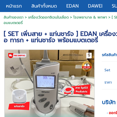
หน้าแรก
สินค้าทั้งหมด
EDAN
DAWEI
S
สินค้าของเรา
>
เครื่องวัดออกซิเจนในเลือด
>
โรงพยาบาล & พกพา
> [ SE
อมแบตเตอรี่
[ SET เพิ่มสาย + แท่นชาร์จ ] EDAN เครื่อ
อ ทารก + แท่นชาร์จ พร้อมแบตเตอรี่
รหัสสินค้
Set
ราคา
บริษั
ออกใบ