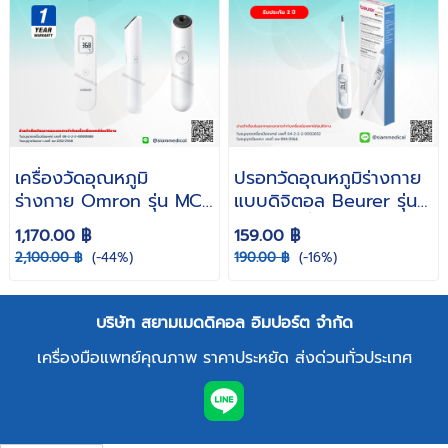
เครื่องวัดอุณหภูมิ
ปรอทวัดอุณหภูมิร่างกาย
ร่างกาย Omron รุ่น MC-
แบบดิจิตอล Beurer รุ่น
F300 วัดไข้ ทางหน้าผาก
FT09/1 ที่วัดไข้ ปรอทวัด
1,170.00 ฿
159.00 ฿
ไร้การสัมผัส
ไข้ - กันน้ำ
2,100.00 ฿
(-44%)
190.00 ฿
(-16%)
บริษัท สยามเมดดิคอล อิมปอร์ต จำกัด
เครื่องมือแพทย์คุณภาพ ราคาประหยัด ส่งด่วนทั่วประเทศ