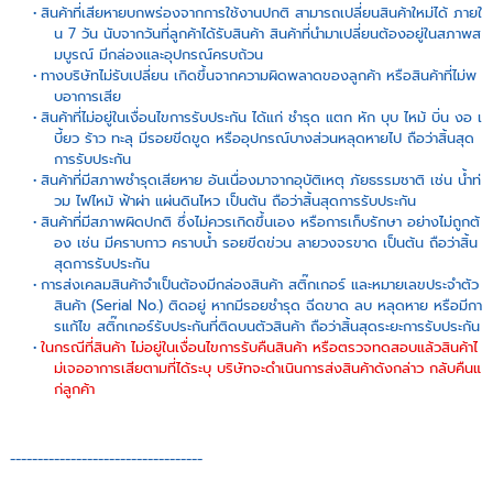
สินค้าที่เสียหายบกพร่องจากการใช้งานปกติ สามารถเปลี่ยนสินค้าใหม่ได้ ภายใ
น 7 วัน นับจากวันที่ลูกค้าได้รับสินค้า สินค้าที่นำมาเปลี่ยนต้องอยู่ในสภาพส
มบูรณ์ มีกล่องและอุปกรณ์ครบถ้วน
ทางบริษัทไม่รับเปลี่ยน เกิดขึ้นจากความผิดพลาดของลูกค้า หรือสินค้าที่ไม่พ
บอาการเสีย
สินค้าที่ไม่อยู่ในเงื่อนไขการรับประกัน ได้แก่ ชำรุด แตก หัก บุบ ไหม้ บิ่น งอ เ
บี้ยว ร้าว ทะลุ มีรอยขีดขูด หรืออุปกรณ์บางส่วนหลุดหายไป ถือว่าสิ้นสุด
การรับประกัน
สินค้าที่มีสภาพชำรุดเสียหาย อันเนื่องมาจากอุบัติเหตุ ภัยธรรมชาติ เช่น น้ำท่
วม ไฟไหม้ ฟ้าผ่า แผ่นดินไหว เป็นต้น ถือว่าสิ้นสุดการรับประกัน
สินค้าที่มีสภาพผิดปกติ ซึ่งไม่ควรเกิดขึ้นเอง หรือการเก็บรักษา อย่างไม่ถูกต้
อง เช่น มีคราบกาว คราบน้ำ รอยขีดข่วน ลายวงจรขาด เป็นต้น ถือว่าสิ้น
สุดการรับประกัน
การส่งเคลมสินค้าจำเป็นต้องมีกล่องสินค้า สติ๊กเกอร์ และหมายเลขประจำตัว
สินค้า (Serial No.) ติดอยู่ หากมีรอยชำรุด ฉีดขาด ลบ หลุดหาย หรือมีกา
รแก้ไข สติ๊กเกอร์รับประกันที่ติดบนตัวสินค้า ถือว่าสิ้นสุดระยะการรับประกัน
ในกรณีที่สินค้า ไม่อยู่ในเงื่อนไขการรับคืนสินค้า หรือตรวจทดสอบแล้วสินค้าไ
ม่เจออาการเสียตามที่ได้ระบุ บริษัทจะดำเนินการส่งสินค้าดังกล่าว กลับคืนแ
ก่ลูกค้า
-----------------------------------