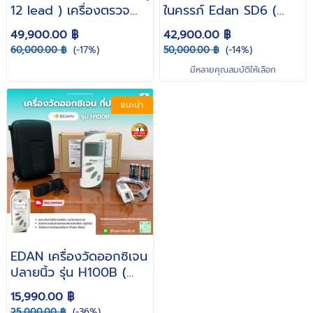
12 lead ) เครื่องตรวจ
ในครรภ์ Edan SD6 (
คลื่นไฟฟ้าหัวใจ รุ่น SE-3 (
Ultrasonic Doppler
49,900.00 ฿
42,900.00 ฿
รับประกัน 1 ปี )
Wireless ฟังเสียงหัวใจ
60,000.00 ฿
(-17%)
50,000.00 ฿
(-14%)
ทารก ท้อง บลูทูธ ขาตั้ง
มีหลายคุณสมบัติให้เลือก
MT-503 ) รับประกัน 1 ปี
แนะนำ
EDAN เครื่องวัดออกซิเจน
ปลายนิ้ว รุ่น H100B (
พร้อมสาย SpO2 ผู้ใหญ่
15,990.00 ฿
Pulse Oximeter พกพา
25,000.00 ฿
(-36%)