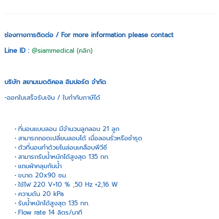
ช่องทางการติดต่อ / For more information please contact
Line ID :
@siammedical (คลิก)
บริษัท สยามเมดดิคอล อิมปอร์ต จำกัด
-ออกใบเสร็จรับเงิน / ใบกำกับภาษีได้
ที่นอนแบบลอน มีจำนวนลูกลอน 21 ลูก
สามารถถอดเปลี่ยนลอนได้ เมื่อลอนรั่วหรือชำรุด
ตัวที่นอนทำด้วยไนล่อนเคลือบพีวีซี
สามารถรับน้ำหนักได้สูงสุด 135 กก.
แถมผ้าคลุมกันน้ำ
ขนาด 20x90 ซม.
ใช้ไฟ 220 V+10 % ,50 Hz +2,16 W
ความดัน 20 kPa
รับน้ำหนักได้สูงสุด 135 กก.
Flow rate 14 ลิตร/นาที