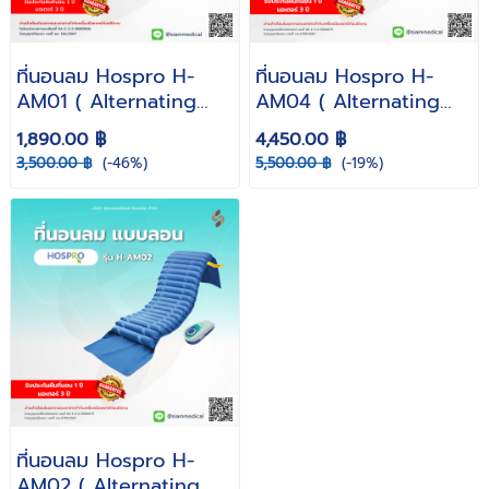
ที่นอนลม Hospro H-
ที่นอนลม Hospro H-
AM01 ( Alternating
AM04 ( Alternating
Pressure Mattress แบบ
Pressure Mattress )
1,890.00 ฿
4,450.00 ฿
รังผึ้ง ป้องกันการเกิดแผล
แบบลอน ป้องกันแผลกด
3,500.00 ฿
(-46%)
5,500.00 ฿
(-19%)
กดทับ ผู้ป่วยติดเตียง )
ทับ 23 ลอน เบาะเป่าลม
ที่นอนลม Hospro H-
AM02 ( Alternating